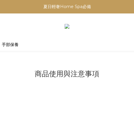
【重要公告】演習期間行動網路受影響，請避免於指定時段下單
夏日輕奢Home Spa必備
【重要公告】演習期間行動網路受影響，請避免於指定時段下單
手部保養
商品使用與注意事項