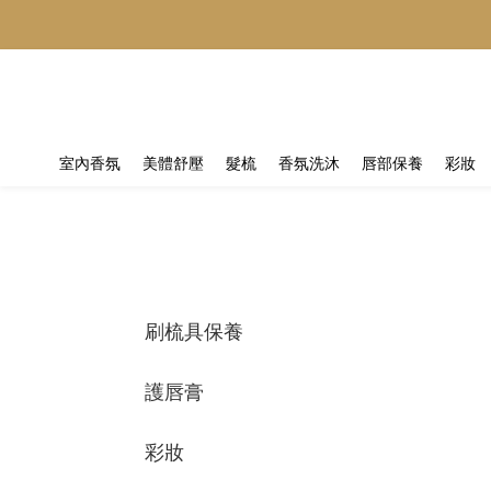
室內香氛
美體舒壓
髮梳
香氛洗沐
唇部保養
彩妝
刷梳具保養
護唇膏
彩妝