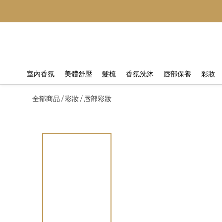
室內香氛
美體舒壓
髮梳
香氛洗沐
唇部保養
彩妝
全部商品
彩妝
唇部彩妝
/
/