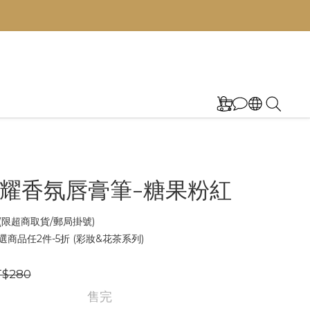
耀香氛唇膏筆-糖果粉紅
限超商取貨/郵局掛號)
商品任2件-5折 (彩妝&花茶系列)
$280
售完