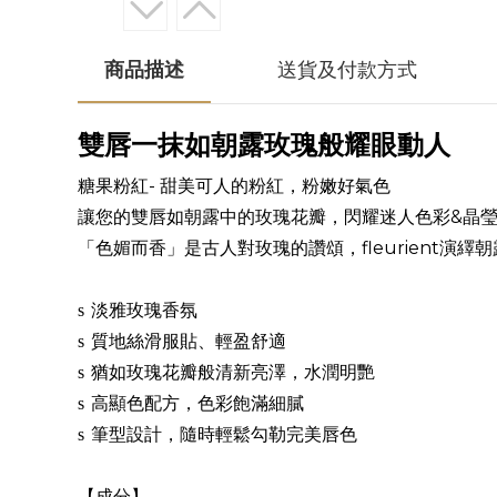
商品描述
送貨及付款方式
雙唇一抹如朝露玫瑰般耀眼動人
糖果粉紅
甜美可人的粉紅，粉嫩好氣色
-
&
讓您的雙唇如朝露中的玫瑰花瓣，閃耀迷人色彩
晶
fleurient
「色媚而香」是古人對玫瑰的讚頌，
演繹朝
s
淡雅玫瑰香氛
s
質地絲滑服貼、輕盈舒適
s
猶如玫瑰花瓣般清新亮澤，水潤明艷
s
高顯色配方，色彩飽滿細膩
s
筆型設計，隨時輕鬆勾勒完美唇色
【成分】