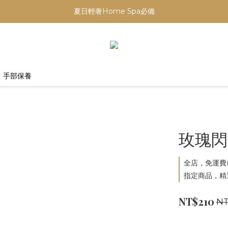
【重要公告】演習期間行動網路受影響，請避免於指定時段下單
夏日輕奢Home Spa必備
【重要公告】演習期間行動網路受影響，請避免於指定時段下單
手部保養
玫瑰閃
全店，免運費(
指定商品，精選
NT$210
NT