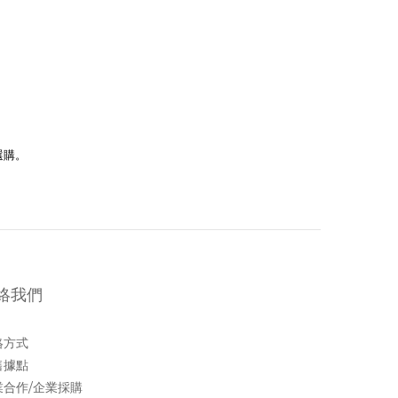
選購。
絡我們
絡方式
售據點
業合作/企業採購