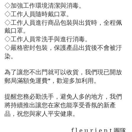
◇加強工作環境清潔與消毒。
◇工作人員隨時戴口罩
。
◇
人員進行商品包裝與出貨時
工作
，
全程佩
戴口罩。
◇
工作
人員常洗手與進行消毒。
◇嚴格密封包裝，保護產品出貨後不會被汙
染。
為了讓您不出門就可以收貨，我們現已開放
郵局滿額免運費
，歡迎多加利用。
*
提醒您務必勤洗手，避免人多的地方，我們
將持續推出讓您在家也能享受香氛的新產
品，祝您與家人平安健康。
f l e u r i e n t
團隊